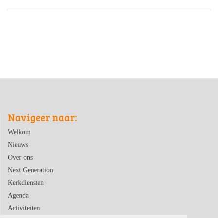
Navigeer naar:
Welkom
Nieuws
Over ons
Next Generation
Kerkdiensten
Agenda
Activiteiten