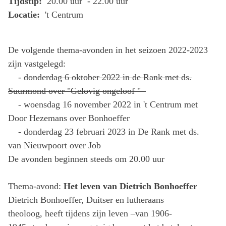
Tijdstip:
20.00 uur - 22.00 uur
Locatie:
't Centrum
De volgende thema-avonden in het seizoen 2022-2023
zijn vastgelegd:
-
donderdag 6 oktober 2022 in de Rank met ds.
Suurmond over "Gelovig ongeloof "
- woensdag 16 november 2022 in 't Centrum met
Door Hezemans over Bonhoeffer
- donderdag 23 februari 2023 in De Rank met ds.
van Nieuwpoort over Job
De avonden beginnen steeds om 20.00 uur
Thema-avond:
Het leven van Dietrich Bonhoeffer
Dietrich Bonhoeffer, Duitser en lutheraans
theoloog, heeft tijdens zijn leven –van 1906-