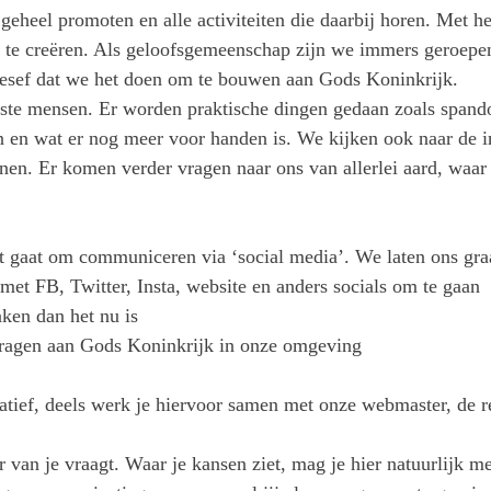
geheel promoten en alle activiteiten die daarbij horen. Met h
s te creëren. Als geloofsgemeenschap zijn we immers geroep
 besef dat we het doen om te bouwen aan Gods Koninkrijk.
ste mensen. Er worden praktische dingen gedaan zoals spando
n en wat er nog meer voor handen is. We kijken ook naar de 
nen. Er komen verder vragen naar ons van allerlei aard, waa
 gaat om communiceren via ‘social media’. We laten ons graag
m met FB, Twitter, Insta, website en anders socials om te gaan
aken dan het nu is
e dragen aan Gods Koninkrijk in onze omgeving
tiatief, deels werk je hiervoor samen met onze webmaster, de 
 van je vraagt. Waar je kansen ziet, mag je hier natuurlijk mee