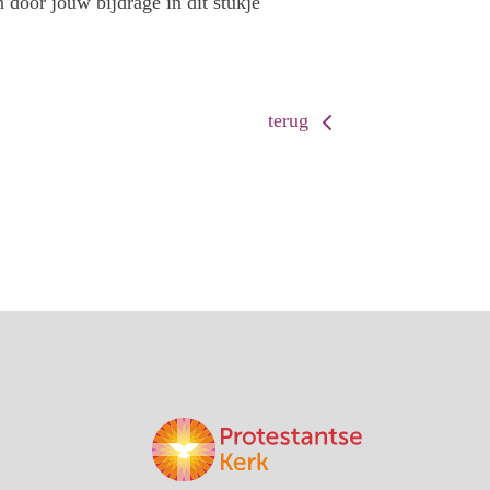
 door jouw bijdrage in dit stukje
terug