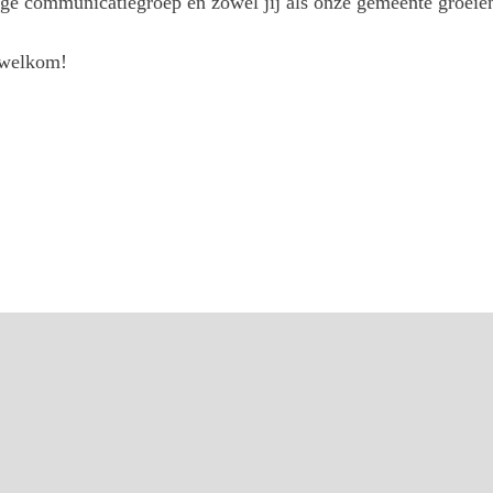
ige communicatiegroep en zowel jij als onze gemeente groeien
 welkom!