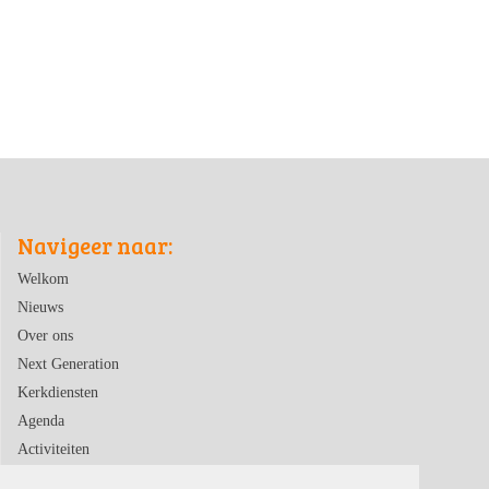
Navigeer naar:
Welkom
Nieuws
Over ons
Next Generation
Kerkdiensten
Agenda
Activiteiten
Contact