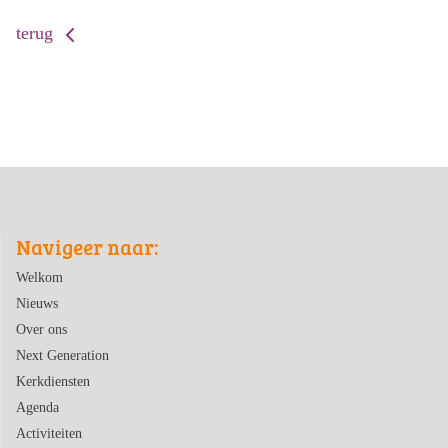
terug
Navigeer naar:
Welkom
Nieuws
Over ons
Next Generation
Kerkdiensten
Agenda
Activiteiten