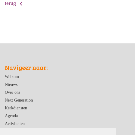
terug
Navigeer naar:
Welkom
Nieuws
Over ons
Next Generation
Kerkdiensten
Agenda
Activiteiten
Contact