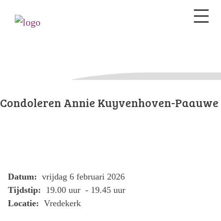
Condoleren Annie Kuyvenhoven-Paauwe
Datum:
vrijdag 6 februari 2026
Tijdstip:
19.00 uur - 19.45 uur
Locatie:
Vredekerk