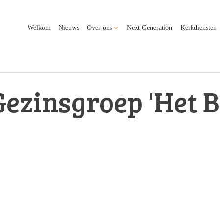
Welkom
Nieuws
Over ons
Next Generation
Kerkdiensten
Gezinsgroep 'Het 